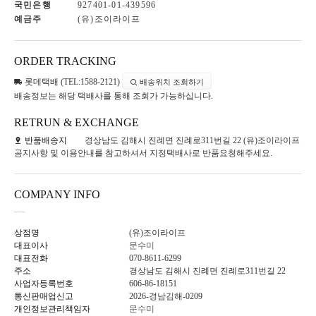
국민은행
927401-01-439596
예금주
(유)조이라이프
ORDER TRACKING
롯데택배 (TEL:1588-2121)
배송위치 조회하기
배송정보는 해당 택배사를 통해 조회가 가능하십니다.
RETRUN & EXCHANGE
반품배송지
경상남도 김해시 진례면 진례로311번길 22 (유)조이라이프
공지사항 및 이용안내를 참고하셔서 지정택배사로 반품요청해주세요.
COMPANY INFO
상점명
(유)조이라이프
대표이사
문수미
대표전화
070-8611-6299
주소
경상남도 김해시 진례면 진례로311번길 22
사업자등록번호
606-86-18151
통신판매업신고
2026-경남김해-0209
개인정보관리책임자
문수미