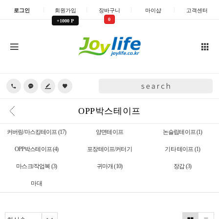
로그인
회원가입
장바구니
마이샵
고객센터
0
+1000 P
OPP박스테이프
커버링/마스킹테이프
(17)
양면테이프
논슬립테이프
(1)
OPP박스테이프
(4)
포장테이프/커터기
기타 테이프
(1)
마스크/작업복
(3)
귀마개
(10)
장갑
(3)
마대