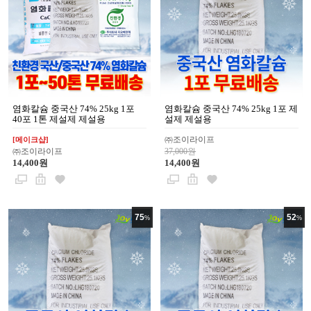
염화칼슘 중국산 74% 25kg 1포
염화칼슘 중국산 74% 25kg 1포 제
40포 1톤 제설제 제설용
설제 제설용
㈜조이라이프
[메이크샵]
㈜조이라이프
37,000원
14,400원
14,400원
75
52
%
%