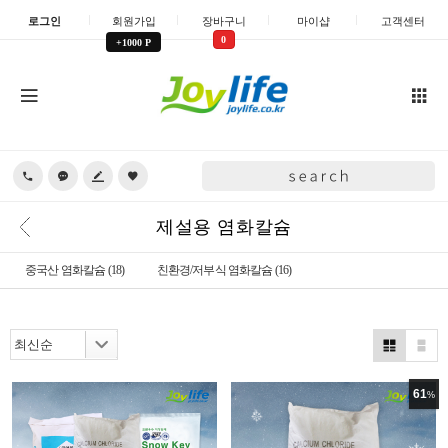
로그인
회원가입
장바구니
마이샵
고객센터
0
+1000 P
제설용 염화칼슘
중국산 염화칼슘
(18)
친환경/저부식 염화칼슘
(16)
61
%