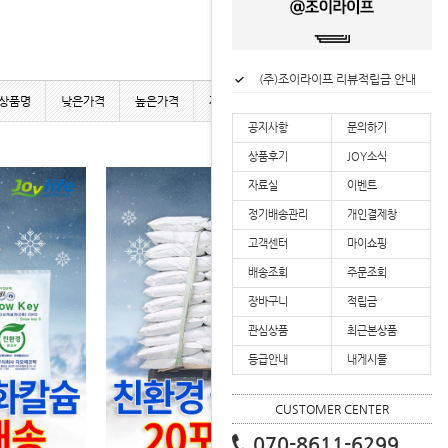
(주)조이라이프 할인혜택 안내
(주)조이라이프 리뷰적립금 안내
상품명
낮은가격
높은가격
제조사
인기상품
사용후기
(주)조이라이프 업계 최초 2년 연속 대한민국 로하스 인증 획득
(주)조이라이프 배송공지
공지사항
문의하기
상품후기
JOY소식
자료실
이벤트
정기배송관리
개인결제창
고객센터
마이쇼핑
배송조회
주문조회
장바구니
적립금
관심상품
최근본상품
등급안내
내게시물
CUSTOMER CENTER
070-8611-6299