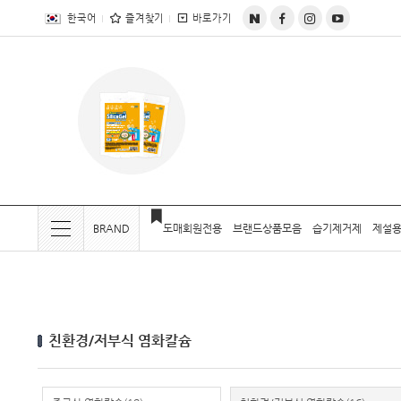
전체상품목록 바로가기
본문 바로가기
한국어
즐겨찾기
바로가기
BRAND
도매회원전용
브랜드상품모음
습기제거제
제설용
현재 위치
친환경/저부식 염화칼슘