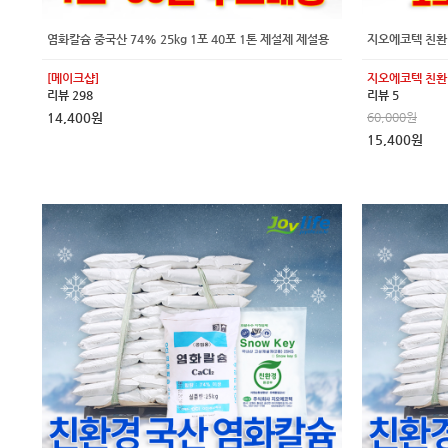
염화칼슘 중국산 74% 25kg 1포 40포 1톤 제설제 제설용
지오에코텍 친환경
[메이크샵]
지오에코텍 친환경
리뷰 298
리뷰 5
14,400원
60,000원
15,400원