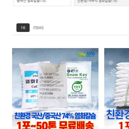
중국산 염화칼슘
(18)
친환경/저부식 염화칼슘
(16)
16
ITEMS