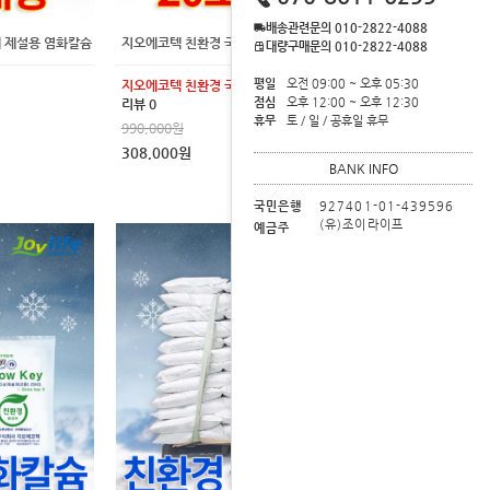
배송관련문의 010-2822-4088
제 제설용 염화칼슘
지오에코텍 친환경 국산 15kg 20포 제설제 제설용 염화칼슘
대량구매문의 010-2822-4088
평일
오전 09:00 ~ 오후 05:30
지오에코텍 친환경 국산 15kg 20포
점심
오후 12:00 ~ 오후 12:30
리뷰 0
휴무
토 / 일 / 공휴일 휴무
990,000원
308,000원
BANK INFO
국민은행
927401-01-439596
(유)조이라이프
예금주