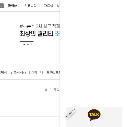
마이샵
커뮤니티
자료실
상품후기
0
코팅제
건축자재/인테리어
테이프/랩/보호구
공구/용기/캡
카탈로그
홈
제설용 염화칼슘
친환경/저부식 염화칼슘