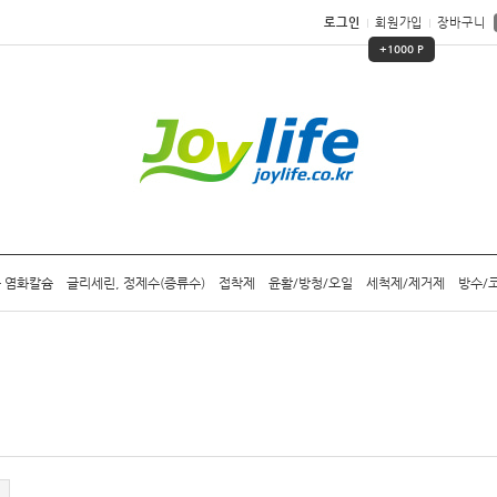
로그인
회원가입
장바구니
+1000 P
 염화칼슘
글리세린, 정제수(증류수)
접착제
윤활/방청/오일
세척제/제거제
방수/