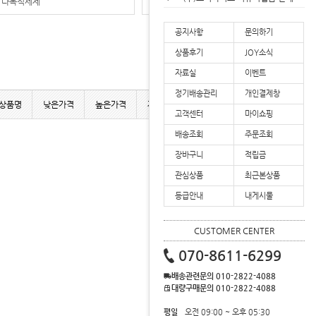
다목적세제
흡착포/유처리제
(13)
(주)조이라이프 업계 최초 2년 연속 대한민국 로하스 인증 획득
(주)조이라이프 배송공지
공지사항
문의하기
상품후기
JOY소식
자료실
이벤트
정기배송관리
개인결제창
상품명
낮은가격
높은가격
제조사
인기상품
사용후기
고객센터
마이쇼핑
배송조회
주문조회
장바구니
적립금
관심상품
최근본상품
등급안내
내게시물
CUSTOMER CENTER
070-8611-6299
배송관련문의 010-2822-4088
대량구매문의 010-2822-4088
평일
오전 09:00 ~ 오후 05:30