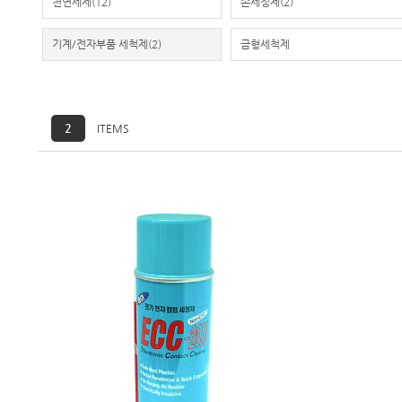
천연세제
(12)
손세정제
(2)
기계/전자부품 세척제
(2)
금형세척제
2
ITEMS