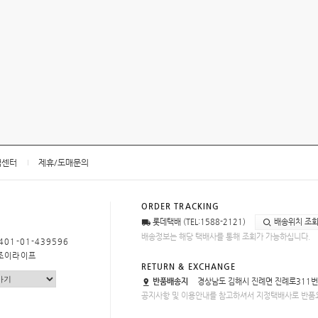
객센터
제휴/도매문의
ORDER TRACKING
롯데택배 (TEL:1588-2121)
배송위치 조
배송정보는 해당 택배사를 통해 조회가 가능하십니다.
401-01-439596
)조이라이프
RETURN & EXCHANGE
반품배송지
경상남도 김해시 진례면 진례로311번
공지사항 및 이용안내를 참고하셔서 지정택배사로 반품