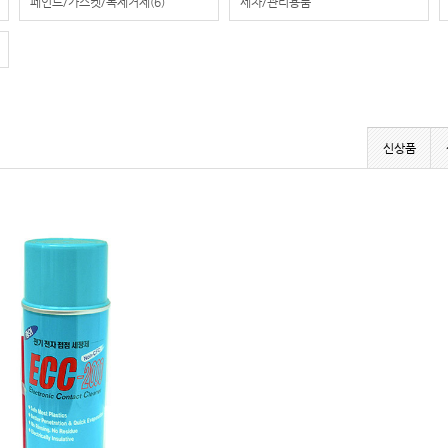
페인트/가스켓/녹제거제
(6)
세차/관리용품
신상품