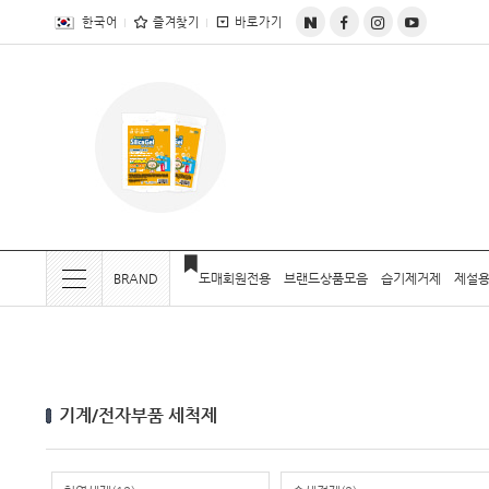
전체상품목록 바로가기
본문 바로가기
한국어
즐겨찾기
바로가기
BRAND
도매회원전용
브랜드상품모음
습기제거제
제설용
현재 위치
기계/전자부품 세척제