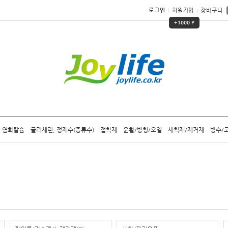
로그인
회원가입
장바구니
+1000 P
 염화칼슘
글리세린, 정제수(증류수)
접착제
윤활/방청/오일
세척제/제거제
방수/