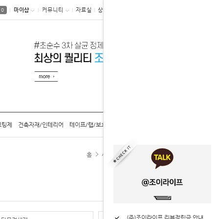
마이샵
커뮤니티
자료실
상품후기
0
코팅제
건축자재/인테리어
테이프/랩/보호구
공구/용기/캡
카탈로그
홈
세척제/제거제
기계/전자부품 세척제
(주)조이라이프 할인혜택 안내
(주)조이라이프 리뷰적립금 안내