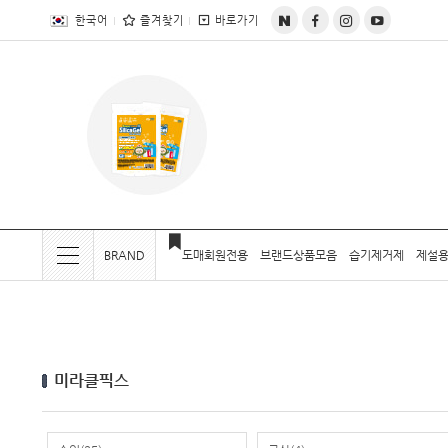
전체상품목록 바로가기
본문 바로가기
한국어
즐겨찾기
바로가기
BRAND
도매회원전용
브랜드상품모음
습기제거제
제설용
현재 위치
미라클픽스