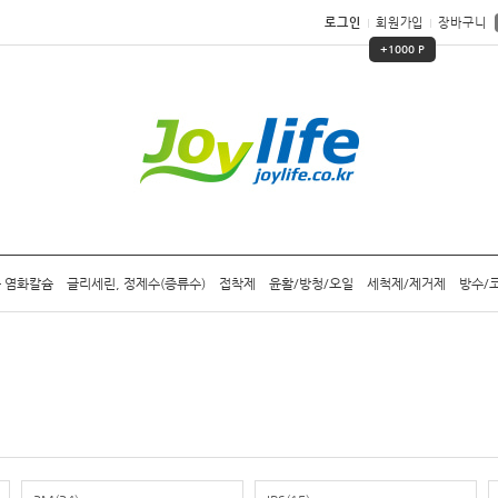
로그인
회원가입
장바구니
+1000 P
 염화칼슘
글리세린, 정제수(증류수)
접착제
윤활/방청/오일
세척제/제거제
방수/