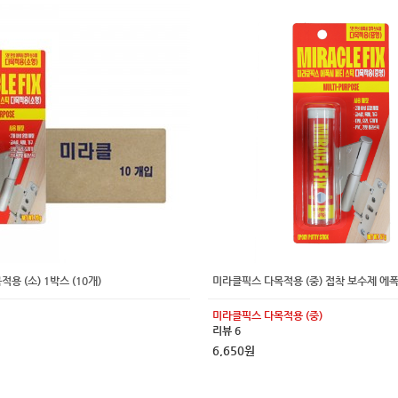
용 (소) 1박스 (10개)
미라클픽스 다목적용 (중) 접착 보수제 에
미라클픽스 다목적용 (중)
리뷰 6
6,650원