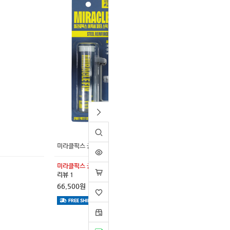
시
미라클픽스 금속용 (중) 1박스 10개 접착 보수제
미라클픽스 금속용 (중) 1박스 10개
리뷰 1
66,500원