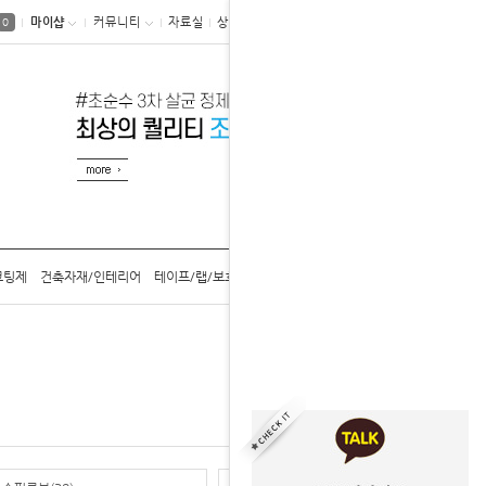
마이샵
커뮤니티
자료실
상품후기
0
코팅제
건축자재/인테리어
테이프/랩/보호구
공구/용기/캡
카탈로그
홈
브랜드상품모음
미라클픽스