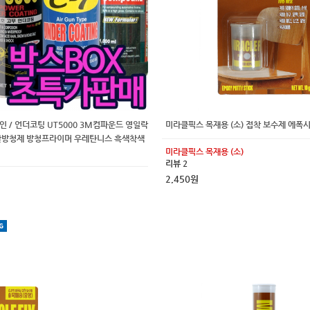
 / 언더코팅 UT5000 3M컴파운드 영일락
미라클픽스 목재용 (소) 접착 보수제 에폭
활방청제 방청프라이머 우레탄니스 흑색착색
미라클픽스 목재용 (소)
리뷰 2
2,450원