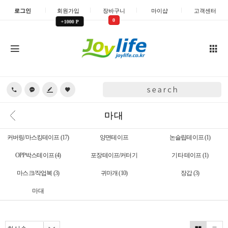
로그인
회원가입
장바구니
마이샵
고객센터
0
+1000 P
마대
커버링/마스킹테이프
(17)
양면테이프
논슬립테이프
(1)
OPP박스테이프
(4)
포장테이프/커터기
기타 테이프
(1)
마스크/작업복
(3)
귀마개
(10)
장갑
(3)
마대