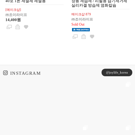
40포 1톤 제설제 제설용
장용 제습제 / 리필용 습기제거제
실리카겔 방습제 염화칼슘
[메이크샵]
메이크샵 879
㈜조이라이프
㈜조이라이프
14,400원
Sold Out
@joylife_korea
INSTAGRAM