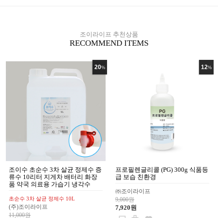
165,000원
조이라이프 추천상품
RECOMMEND ITEMS
20
12
%
%
조이수 초순수 3차 살균 정제수 증
프로필렌글리콜 (PG) 300g 식품등
류수 10리터 지게차 배터리 화장
급 보습 친환경
품 약국 의료용 가습기 냉각수
㈜조이라이프
초순수 3차 살균 정제수 10L
9,000원
(주)조이라이프
7,920원
11,000원