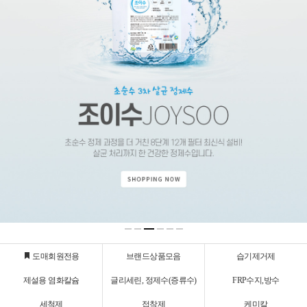
도매회원전용
브랜드상품모음
습기제거제
제설용 염화칼슘
글리세린, 정제수(증류수)
FRP수지,방수
세척제
접착제
케미칼