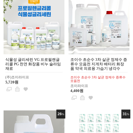
식물성 글리세린 VG 프로필렌글
조이수 초순수 3차 살균 정제수 증
리콜 PG 천연 화장품 비누 슬라임
류수 모음전 지게차 배터리 화장
재료
품 약국 의료용 가습기 냉각수
(주)조이라이프
조이수 초순수 3차 살균 정제수 증류수
모음전
5,720원
조이라이프
4,400원
26
31
%
%