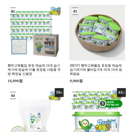
3,850원
4,400원
26
20
%
%
0
0
조이수 초순수 3차 살균 정제수 증류
조이수 초순수 3차 살균 정제수 증류
수 1리터 지게차 배터리 화장품 약국
수 10리터 지게차 배터리 화장품 약국
의료용 가습기 냉각수
의료용 가습기 냉각수
7,000원
11,000원
5,170원
8,800원
22
45
%
%
0
0