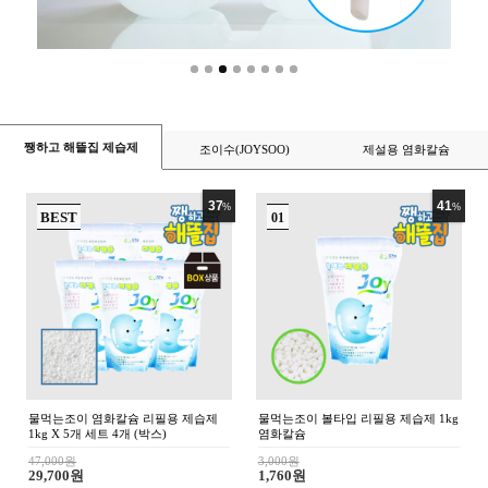
조이수(JOYSOO)
쨍하고 해뜰집 제습제
제설용 염화칼슘
23
27
%
%
BEST
0
조이수 초순수 3차 살균 정제수 증류
조이수 초순수 3차 살균 정제수 증류
수 100ml 지게차 배터리 화장품 약국
수 500ml 지게차 배터리 화장품 약국
의료용 가습기 냉각수
의료용 가습기 냉각수
5,000원
6,000원