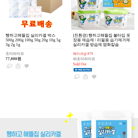
쨍하고해뜰집 실리카겔 박스
[친환경] 쨍하고해뜰집 볼타입 옷
500g 200g 100g 50g 20g 10g 5g
장용 제습제 / 리필용 습기제거제
3g 2g 1g
실리카겔 방습제 염화칼슘
조이라이프
메이크샵 879
77,000원
㈜조이라이프
Sold Out