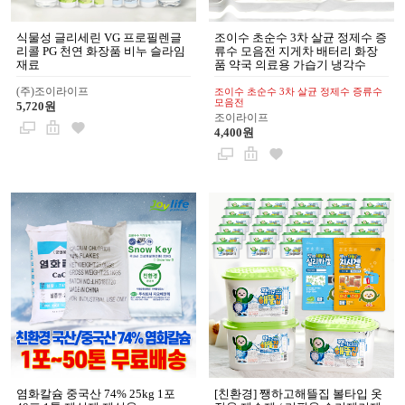
식물성 글리세린 VG 프로필렌글
조이수 초순수 3차 살균 정제수 증
리콜 PG 천연 화장품 비누 슬라임
류수 모음전 지게차 배터리 화장
재료
품 약국 의료용 가습기 냉각수
(주)조이라이프
조이수 초순수 3차 살균 정제수 증류수
모음전
5,720원
조이라이프
4,400원
염화칼슘 중국산 74% 25kg 1포
[친환경] 쨍하고해뜰집 볼타입 옷