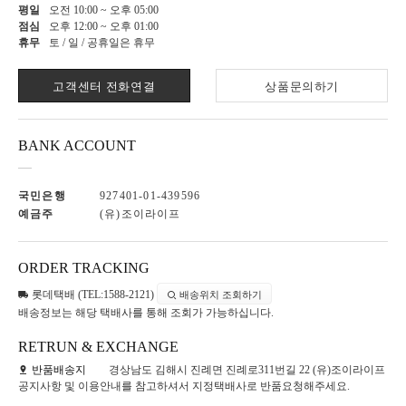
평일
오전 10:00 ~ 오후 05:00
점심
오후 12:00 ~ 오후 01:00
휴무
토 / 일 / 공휴일은 휴무
고객센터 전화연결
상품문의하기
BANK ACCOUNT
국민은행
927401-01-439596
예금주
(유)조이라이프
ORDER TRACKING
롯데택배 (TEL:1588-2121)
배송위치 조회하기
배송정보는 해당 택배사를 통해 조회가 가능하십니다.
RETRUN & EXCHANGE
반품배송지
경상남도 김해시 진례면 진례로311번길 22 (유)조이라이프
공지사항 및 이용안내를 참고하셔서 지정택배사로 반품요청해주세요.