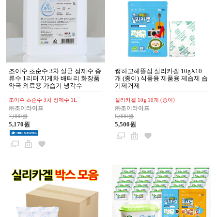
조이수 초순수 3차 살균 정제수 증
쨍하고해뜰집 실리카겔 10gX10
류수 1리터 지게차 배터리 화장품
개 (종이) 식품용 제품용 제습제 습
약국 의료용 가습기 냉각수
기제거제
조이수 초순수 3차 정제수 1L
실리카겔 10g 10개 (종이)
㈜조이라이프
㈜조이라이프
7,000원
8,000원
5,170원
5,500원