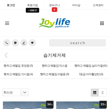
로그인
회원가입
장바구니
마이샵
고객센터
0
+1000 P
습기제거제
쨍하고 해뜰집 옷장용
(9)
쨍하고 해뜰집 믹스겔
쨍하고 해뜰집 실리카겔
(61)
쨍하고 해뜰집 지시겔
(4)
쨍하고 해뜰집 리필용
(9)
1등급 야자활성탄
(6)
34
33
%
%