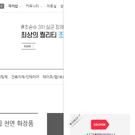
마이샵
커뮤니티
자료실
상품후기
0
코팅제
건축자재/인테리어
테이프/랩/보호구
공구/용기/캡
카탈로그
홈
생활용품
증류수
급 천연 화장품