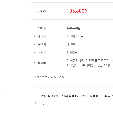
195,800
원
판매가
소비자가
188,000원
제조사
㈜조이라이프
원산지
대한민국
적립금
1,100원
이 상품과 함께 담겨진 모든 주문은 
배송비
처리됩니다.(추가배송비 상품 제외)
(최소주문수량 1개 이상)
프로필렌글리콜 (PG) 20kg 식품등급 천연 화장품 비누 슬라임