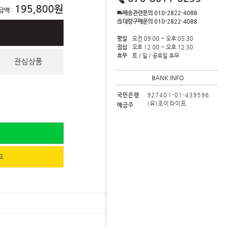
195,800
금액
:
배송관련문의 010-2822-4088
대량구매문의 010-2822-4088
평일
오전 09:00 ~ 오후 05:30
점심
오후 12:00 ~ 오후 12:30
휴무
토 / 일 / 공휴일 휴무
관심상품
BANK INFO
국민은행
927401-01-439596
(유)조이라이프
예금주
프