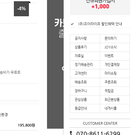
-4
(주)조이라이프 할인혜택 안내
(주)조이라이프 리뷰적립금 안내
(주)조이라이프 업계 최초 2년 연속 대한민국 로하스 인증 획득
(주)조이라이프 배송공지
공지사항
문의하기
상품후기
JOY소식
자료실
이벤트
정기배송관리
개인결제창
배송비가 무료로
고객센터
마이쇼핑
배송조회
주문조회
장바구니
적립금
관심상품
최근본상품
등급안내
내게시물
 친환경
CUSTOMER CENTER
195,800
원
070-8611-6299