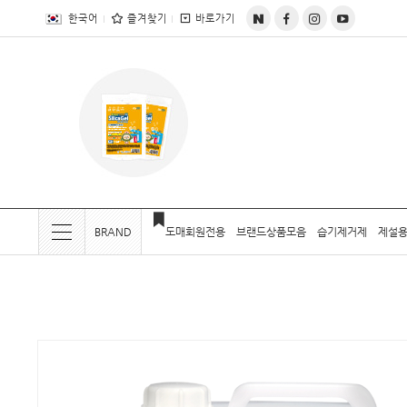
전체상품목록 바로가기
본문 바로가기
한국어
즐겨찾기
바로가기
BRAND
도매회원전용
브랜드상품모음
습기제거제
제설용
현재 위치