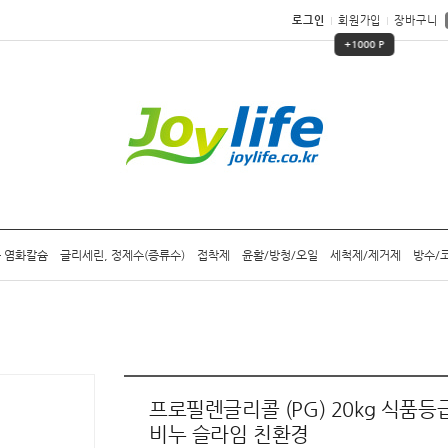
로그인
회원가입
장바구니
+1000 P
 염화칼슘
글리세린, 정제수(증류수)
접착제
윤활/방청/오일
세척제/제거제
방수/
프로필렌글리콜 (PG) 20kg 식품등
비누 슬라임 친환경