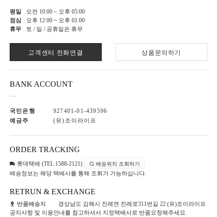
평일
오전 10:00 ~ 오후 05:00
점심
오후 12:00 ~ 오후 01:00
휴무
토 / 일 / 공휴일은 휴무
고객센터 전화연결
상품문의하기
BANK ACCOUNT
국민은행
927401-01-439596
예금주
(유)조이라이프
ORDER TRACKING
롯데택배 (TEL:1588-2121)
배송위치 조회하기
배송정보는 해당 택배사를 통해 조회가 가능하십니다.
RETRUN & EXCHANGE
반품배송지
경상남도 김해시 진례면 진례로311번길 22 (유)조이라이프
공지사항 및 이용안내를 참고하셔서 지정택배사로 반품요청해주세요.