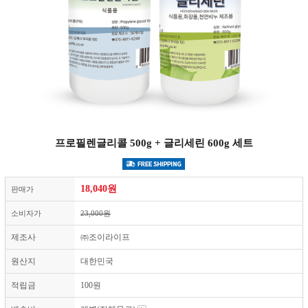
프로필렌글리콜 500g + 글리세린 600g 세트
18,040
원
판매가
소비자가
23,000원
제조사
㈜조이라이프
원산지
대한민국
적립금
100원