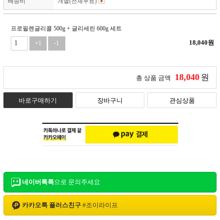
배송비
개별(전체무료)
프로필렌글리콜 500g + 글리세린 600g 세트
18,040
원
+1
-1
18,040
원
총 상품 금액
바로구매하기
장바구니
관심상품
네이버톡톡
으로 문의주세요
카카오톡 플러스친구
#
조이라이프