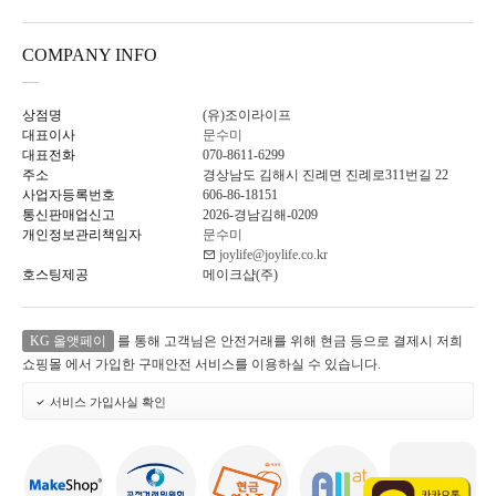
COMPANY INFO
상점명
(유)조이라이프
대표이사
문수미
대표전화
070-8611-6299
주소
경상남도 김해시 진례면 진례로311번길 22
사업자등록번호
606-86-18151
통신판매업신고
2026-경남김해-0209
개인정보관리책임자
문수미
joylife@joylife.co.kr
호스팅제공
메이크샵(주)
KG 올앳페이
를 통해 고객님은 안전거래를 위해 현금 등으로 결제시 저희
쇼핑몰 에서 가입한 구매안전 서비스를 이용하실 수 있습니다.
서비스 가입사실 확인